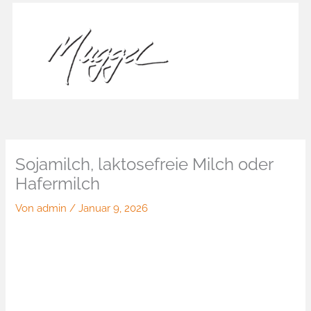
Zum
Inhalt
springen
Sojamilch, laktosefreie Milch oder
Hafermilch
Von
admin
/
Januar 9, 2026
Sojamilch, laktosefreie Milch oder
Hafermilch
0,50€