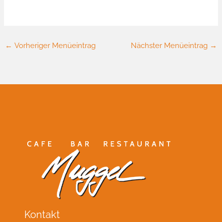
←
Vorheriger Menüeintrag
Nächster Menüeintrag
→
Kontakt