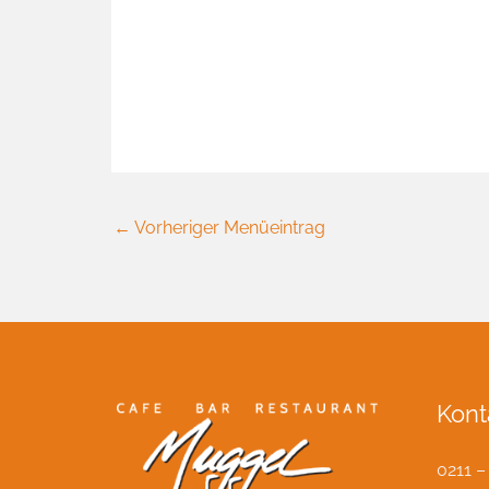
Nürnberger Würstchen 
←
Vorheriger Menüeintrag
Kont
0211 –