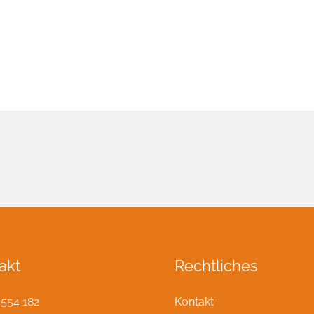
mit Sauerkraut und Püree
akt
Rechtliches
 554 182
Kontakt