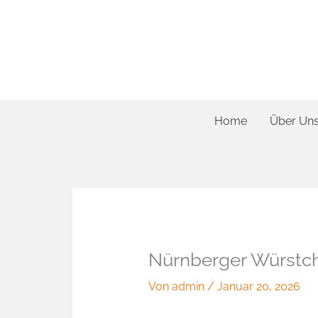
Zum
Inhalt
springen
Home
Über Un
Nürnberger Würstch
Von
admin
/
Januar 20, 2026