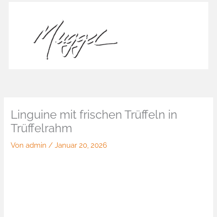
Zum
Inhalt
springen
Linguine mit frischen Trüffeln in
Trüffelrahm
Von
admin
/
Januar 20, 2026
Linguine mit frischen Trüffeln in
Trüffelrahm
20,50€