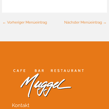
←
Vorheriger Menüeintrag
Nächster Menüeintrag
→
Kontakt