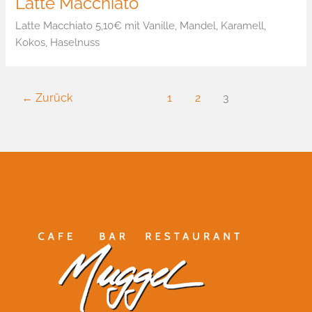
Latte Macchiato
Latte Macchiato 5,10€ mit Vanille, Mandel, Karamell,
Kokos, Haselnuss
←
Zurück
1
2
3