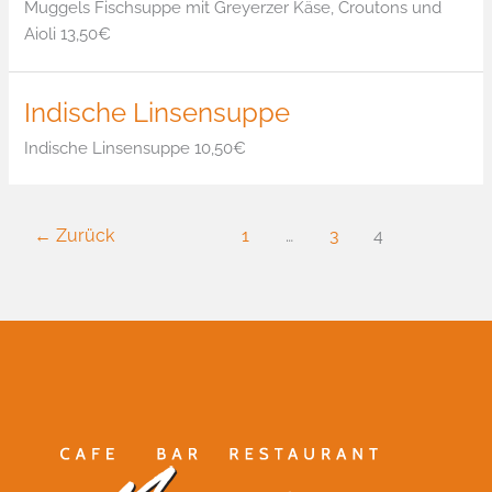
Muggels Fischsuppe mit Greyerzer Käse, Croutons und
Aioli 13,50€
Indische Linsensuppe
Indische Linsensuppe 10,50€
←
Zurück
1
…
3
4